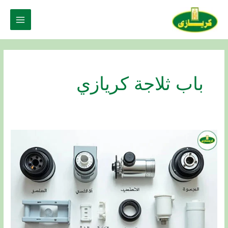
خطي
لى
Main
لمحتوى
Menu
باب ثلاجة كريازي